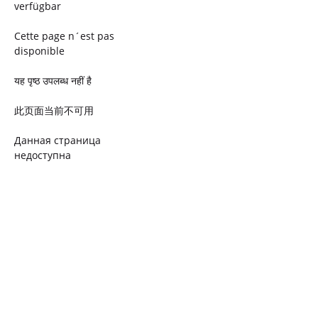
verfügbar
Cette page n´est pas
disponible
यह पृष्ठ उपलब्ध नहीं है
此页面当前不可用
Данная страница
недоступна
Ta strona jest niedostępna
Trang này không có
Esta página não está
disponível
このページは現在利用できま
せん