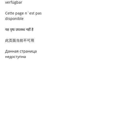
verfügbar
Cette page n´est pas
disponible
यह पृष्ठ उपलब्ध नहीं है
此页面当前不可用
Данная страница
недоступна
Ta strona jest niedostępna
Trang này không có
Esta página não está
disponível
このページは現在利用できま
せん