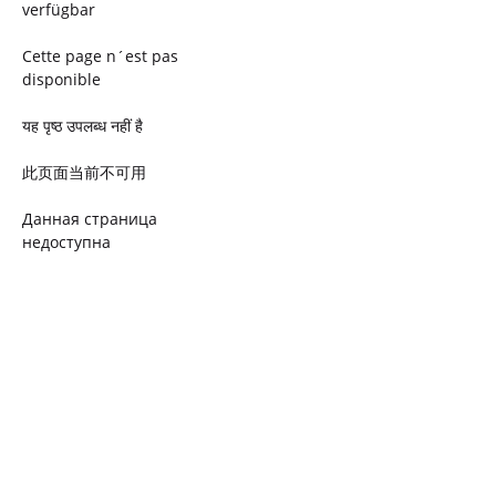
verfügbar
Cette page n´est pas
disponible
यह पृष्ठ उपलब्ध नहीं है
此页面当前不可用
Данная страница
недоступна
Ta strona jest niedostępna
Trang này không có
Esta página não está
disponível
このページは現在利用できま
せん