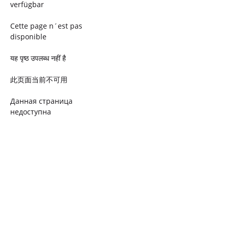
verfügbar
Cette page n´est pas
disponible
यह पृष्ठ उपलब्ध नहीं है
此页面当前不可用
Данная страница
недоступна
Ta strona jest niedostępna
Trang này không có
Esta página não está
disponível
このページは現在利用できま
せん