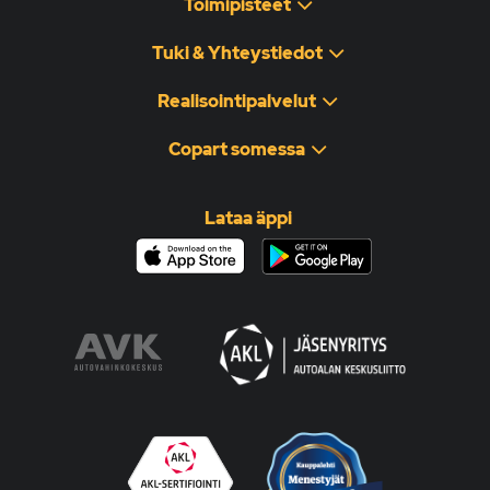
Toimipisteet
Tuki & Yhteystiedot
Realisointipalvelut
Copart somessa
Lataa äppi