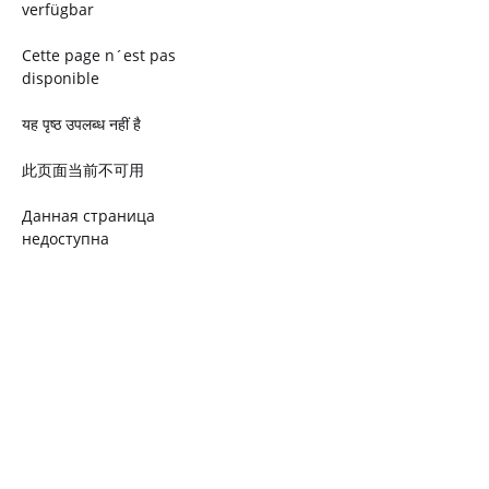
verfügbar
Cette page n´est pas
disponible
यह पृष्ठ उपलब्ध नहीं है
此页面当前不可用
Данная страница
недоступна
Ta strona jest niedostępna
Trang này không có
Esta página não está
disponível
このページは現在利用できま
せん