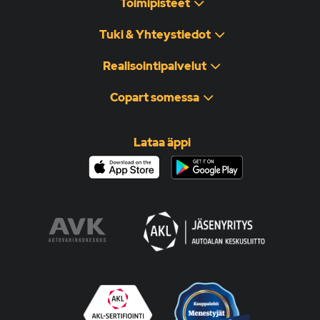
Toimipisteet
Tuki & Yhteystiedot
Realisointipalvelut
Copart somessa
Lataa äppi