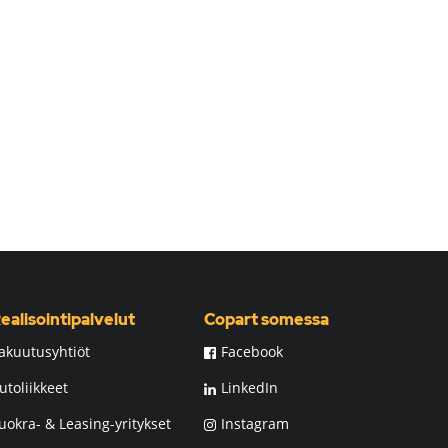
ealisointipalvelut
Copart somessa
akuutusyhtiöt
Facebook
utoliikkeet
LinkedIn
uokra- & Leasing-yritykset
Instagram