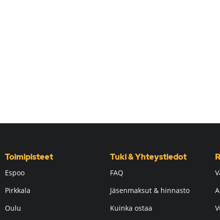
Toimipisteet
Tuki & Yhteystiedot
R
Espoo
FAQ
V
Pirkkala
Jäsenmaksut & hinnasto
A
Oulu
Kuinka ostaa
V