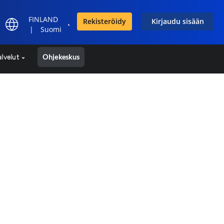
FINLAND
Rekisteröidy
Kirjaudu sisään
|
Suomi
alvelut
Ohjekeskus