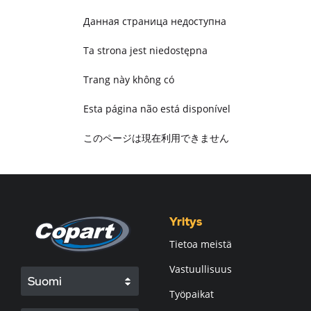
Данная страница недоступна
Ta strona jest niedostępna
Trang này không có
Esta página não está disponível
このページは現在利用できません
Pagina non disponibile
هذه الصفحة غير متوفرة
Yritys
Tietoa meistä
Vastuullisuus
Suomi
Työpaikat