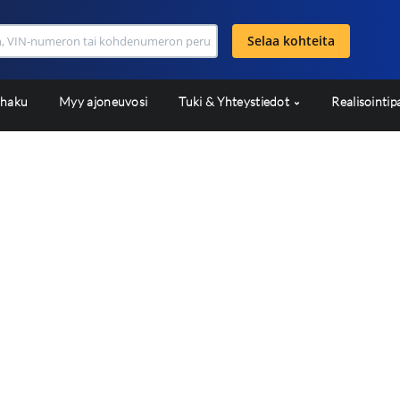
Selaa kohteita
shaku
Myy ajoneuvosi
Tuki & Yhteystiedot
Realisointip