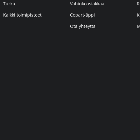
Turku
Vahinkoasiakkaat
R
Kaikki toimipisteet
Copart-äppi
K
Ota yhteyttä
M