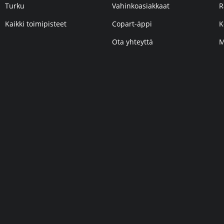
Turku
Vahinkoasiakkaat
R
Kaikki toimipisteet
Copart-äppi
K
Ota yhteyttä
M