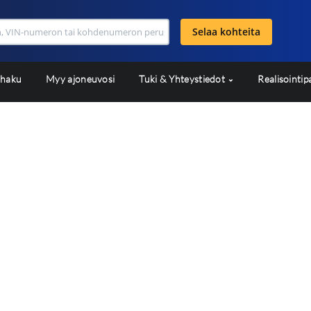
Selaa kohteita
shaku
Myy ajoneuvosi
Tuki & Yhteystiedot
Realisointip