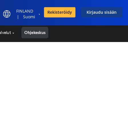
FINLAND
Rekisteröidy
Kirjaudu sisään
|
Suomi
alvelut
Ohjekeskus