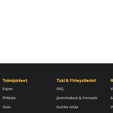
Toimipisteet
Tuki & Yhteystiedot
R
Espoo
FAQ
V
Pirkkala
Jäsenmaksut & hinnasto
A
Oulu
Kuinka ostaa
V