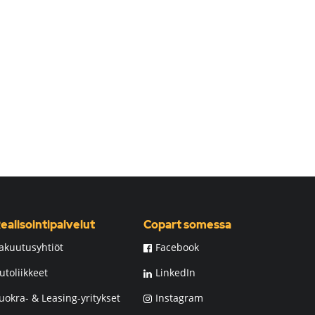
ealisointipalvelut
Copart somessa
akuutusyhtiöt
Facebook
utoliikkeet
LinkedIn
uokra- & Leasing-yritykset
Instagram