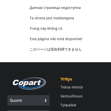
Данная страница недоступна
Ta strona jest niedostępna
Trang này không có
Esta página não está disponível
このページは現在利用できません
Pagina non disponibile
هذه الصفحة غير متوفرة
Yritys
Tietoa meistä
Vastuullisuus
Suomi
Työpaikat