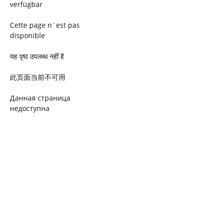
verfügbar
Cette page n´est pas
disponible
यह पृष्ठ उपलब्ध नहीं है
此页面当前不可用
Данная страница
недоступна
Ta strona jest niedostępna
Trang này không có
Esta página não está
disponível
このページは現在利用できま
せん