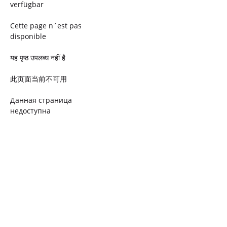
verfügbar
Cette page n´est pas
disponible
यह पृष्ठ उपलब्ध नहीं है
此页面当前不可用
Данная страница
недоступна
Ta strona jest niedostępna
Trang này không có
Esta página não está
disponível
このページは現在利用できま
せん