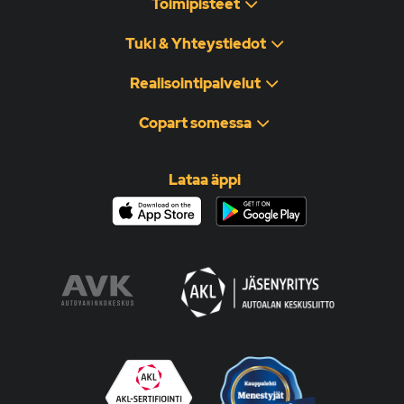
Toimipisteet
Tuki & Yhteystiedot
Realisointipalvelut
Copart somessa
Lataa äppi