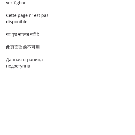
verfügbar
Cette page n´est pas
disponible
यह पृष्ठ उपलब्ध नहीं है
此页面当前不可用
Данная страница
недоступна
Ta strona jest niedostępna
Trang này không có
Esta página não está
disponível
このページは現在利用できま
せん