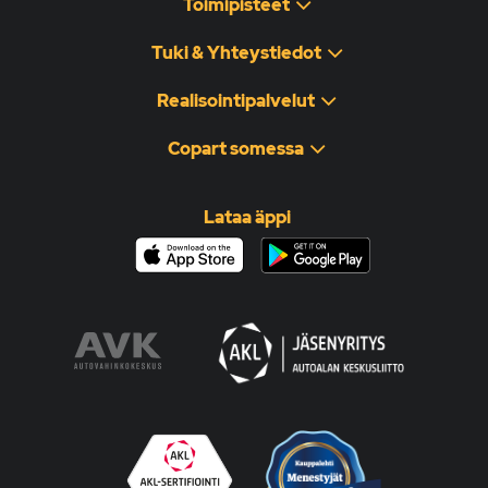
Toimipisteet
Tuki & Yhteystiedot
Realisointipalvelut
Copart somessa
Lataa äppi