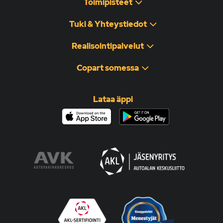
Toimipisteet
Tuki & Yhteystiedot
Realisointipalvelut
Copart somessa
Lataa äppi