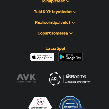
Toimipisteet
Tuki & Yhteystiedot
Realisointipalvelut
Copart somessa
Lataa äppi