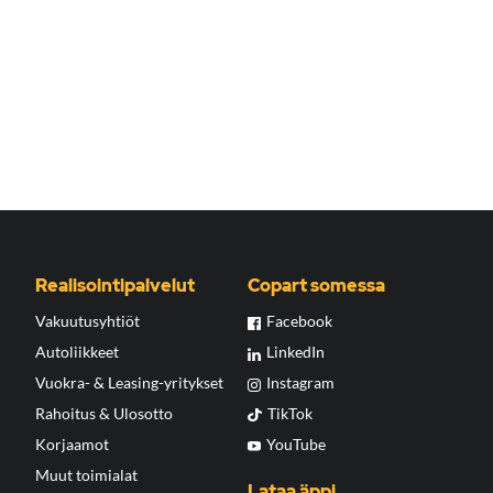
Realisointipalvelut
Copart somessa
Vakuutusyhtiöt
Facebook
Autoliikkeet
LinkedIn
Vuokra- & Leasing-yritykset
Instagram
Rahoitus & Ulosotto
TikTok
Korjaamot
YouTube
Muut toimialat
Lataa äppi