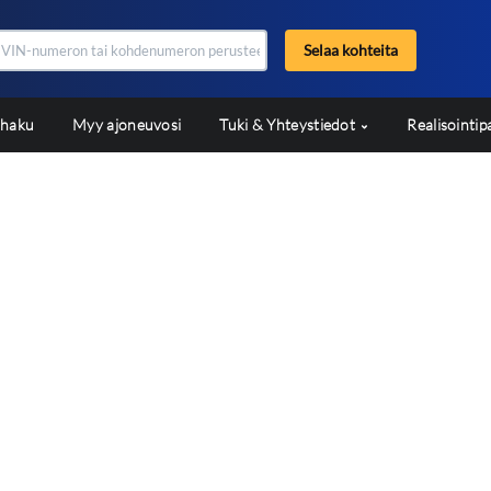
Selaa kohteita
shaku
Myy ajoneuvosi
Tuki & Yhteystiedot
Realisointip