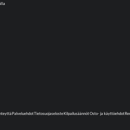
lla
hteyttä
Palveluehdot
Tietosuojaseloste
Kilpailusäännöt
Osto- ja käyttöehdot
Ren