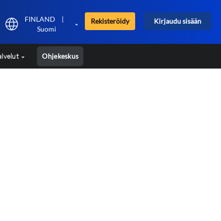
FINLAND
|
Rekisteröidy
Kirjaudu sisään
Suomi
alvelut
Ohjekeskus