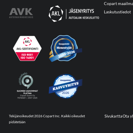
Copart maailma
Laskutustiedot
Tekijänoikeudet 2026 Copart Inc. Kaikki oikeudet
Sivukartta
Ota y
pidätetään