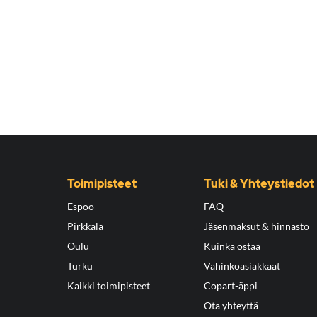
Toimipisteet
Tuki & Yhteystiedot
Espoo
FAQ
Pirkkala
Jäsenmaksut & hinnasto
Oulu
Kuinka ostaa
Turku
Vahinkoasiakkaat
Kaikki toimipisteet
Copart-äppi
Ota yhteyttä