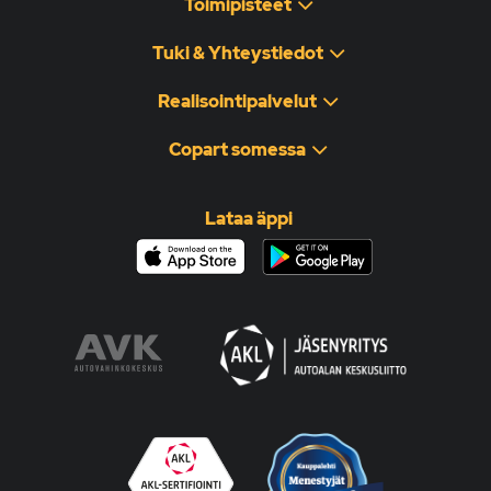
Toimipisteet
Tuki & Yhteystiedot
Realisointipalvelut
Copart somessa
Lataa äppi