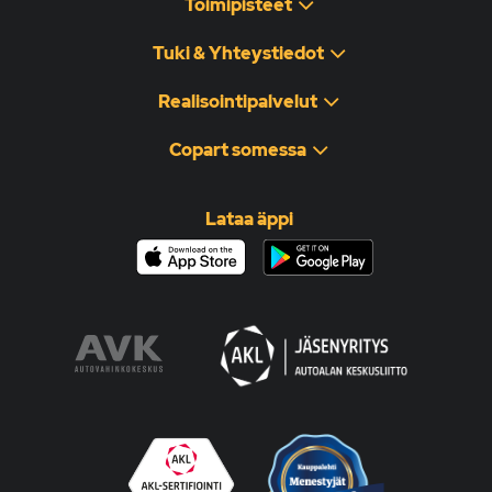
Toimipisteet
Tuki & Yhteystiedot
Realisointipalvelut
Copart somessa
Lataa äppi