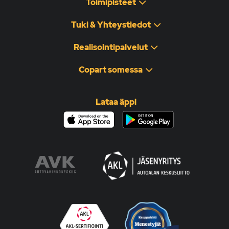
Toimipisteet
Tuki & Yhteystiedot
Realisointipalvelut
Copart somessa
Lataa äppi