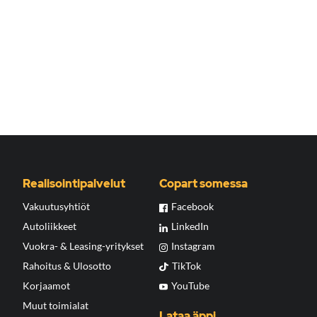
Realisointipalvelut
Copart somessa
Vakuutusyhtiöt
Facebook
Autoliikkeet
LinkedIn
Vuokra- & Leasing-yritykset
Instagram
Rahoitus & Ulosotto
TikTok
Korjaamot
YouTube
Muut toimialat
Lataa äppi