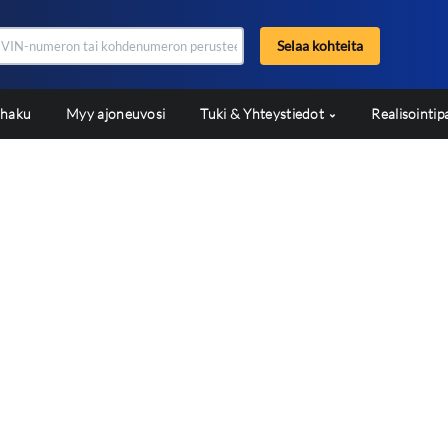
Selaa kohteita
shaku
Myy ajoneuvosi
Tuki & Yhteystiedot
Realisointip