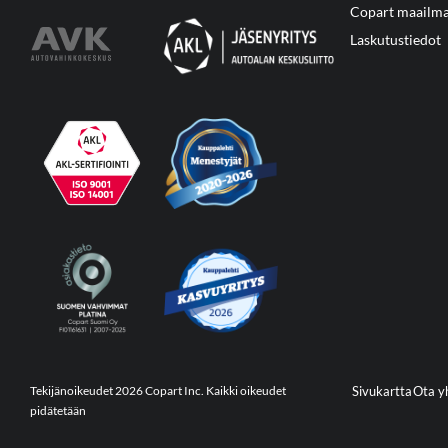
Copart maailma
Laskutustiedot
Tekijänoikeudet 2026 Copart Inc. Kaikki oikeudet
Sivukartta
Ota y
pidätetään