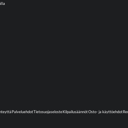
lla
hteyttä
Palveluehdot
Tietosuojaseloste
Kilpailusäännöt
Osto- ja käyttöehdot
Ren