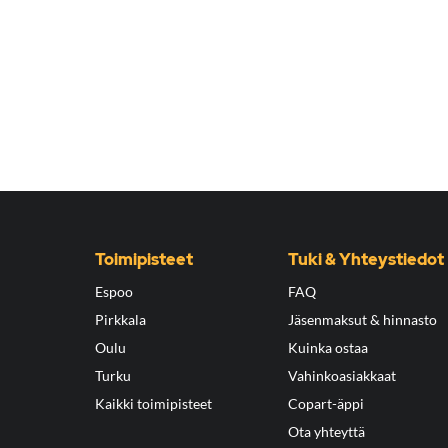
Toimipisteet
Tuki & Yhteystiedot
Espoo
FAQ
Pirkkala
Jäsenmaksut & hinnasto
Oulu
Kuinka ostaa
Turku
Vahinkoasiakkaat
Kaikki toimipisteet
Copart-äppi
Ota yhteyttä