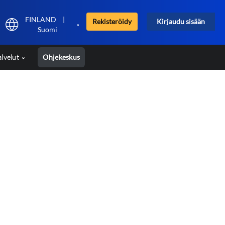
FINLAND
|
Rekisteröidy
Kirjaudu sisään
Suomi
alvelut
Ohjekeskus