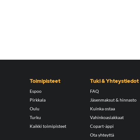
Toimipisteet
Tuki & Yhteystiedot
Espoo
FAQ
Pirkkala
Jäsenmaksut & hinnasto
Oulu
Kuinka ostaa
Turku
Vahinkoasiakkaat
Kaikki toimipisteet
Copart-äppi
Ota yhteyttä