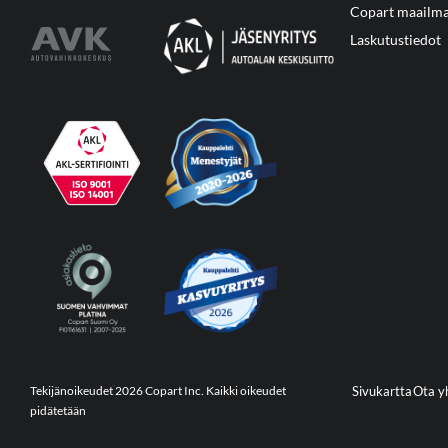
Copart maailma
Laskutustiedot
Tekijänoikeudet 2026 Copart Inc. Kaikki oikeudet
Sivukartta
Ota y
pidätetään