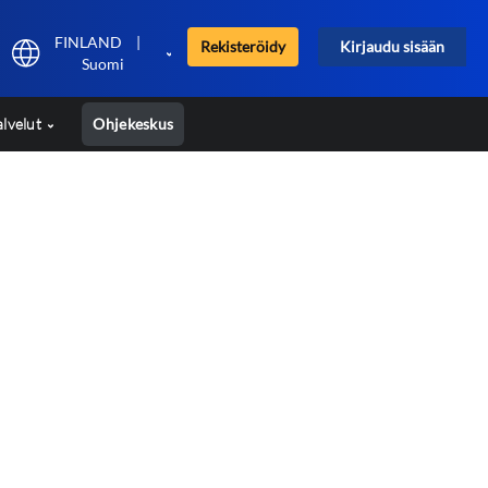
FINLAND
|
Rekisteröidy
Kirjaudu sisään
Suomi
alvelut
Ohjekeskus