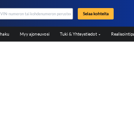
Selaa kohteita
shaku
Myy ajoneuvosi
Tuki & Yhteystiedot
Realisointip