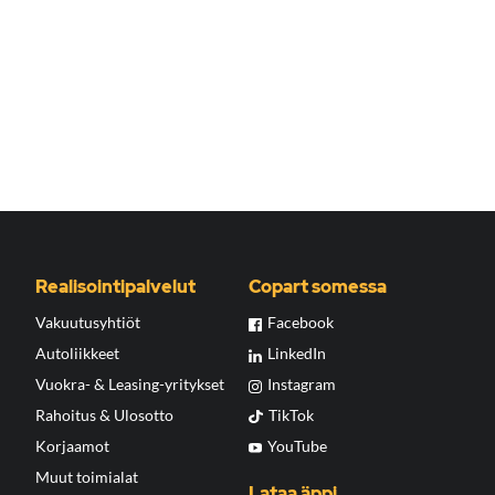
Realisointipalvelut
Copart somessa
Vakuutusyhtiöt
Facebook
Autoliikkeet
LinkedIn
Vuokra- & Leasing-yritykset
Instagram
Rahoitus & Ulosotto
TikTok
Korjaamot
YouTube
Muut toimialat
Lataa äppi