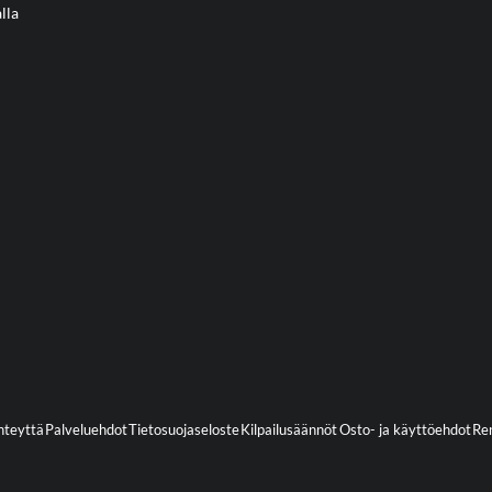
lla
hteyttä
Palveluehdot
Tietosuojaseloste
Kilpailusäännöt
Osto- ja käyttöehdot
Ren