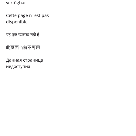
verfügbar
Cette page n´est pas
disponible
यह पृष्ठ उपलब्ध नहीं है
此页面当前不可用
Данная страница
недоступна
Ta strona jest niedostępna
Trang này không có
Esta página não está
disponível
このページは現在利用できま
せん