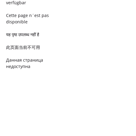
verfügbar
Cette page n´est pas
disponible
यह पृष्ठ उपलब्ध नहीं है
此页面当前不可用
Данная страница
недоступна
Ta strona jest niedostępna
Trang này không có
Esta página não está
disponível
このページは現在利用できま
せん