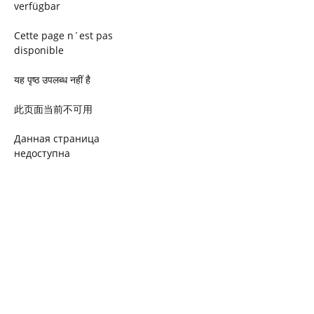
verfügbar
Cette page n´est pas
disponible
यह पृष्ठ उपलब्ध नहीं है
此页面当前不可用
Данная страница
недоступна
Ta strona jest niedostępna
Trang này không có
Esta página não está
disponível
このページは現在利用できま
せん