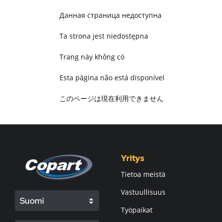
Данная страница недоступна
Ta strona jest niedostępna
Trang này không có
Esta página não está disponível
このページは現在利用できません
Pagina non disponibile
هذه الصفحة غير متوفرة
Yritys
Tietoa meistä
Vastuullisuus
Suomi
Työpaikat