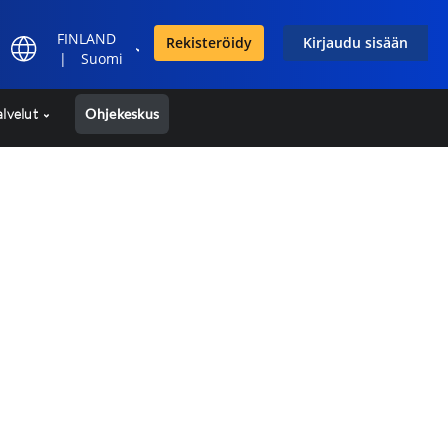
FINLAND
Rekisteröidy
Kirjaudu sisään
|
Suomi
alvelut
Ohjekeskus