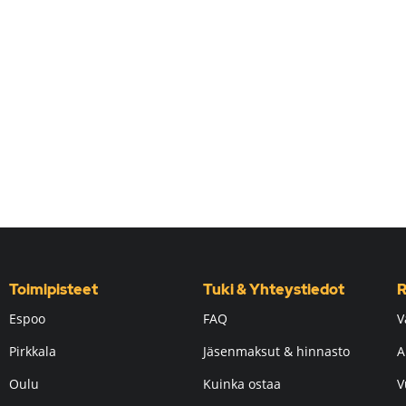
Toimipisteet
Tuki & Yhteystiedot
R
Espoo
FAQ
V
Pirkkala
Jäsenmaksut & hinnasto
A
Oulu
Kuinka ostaa
V