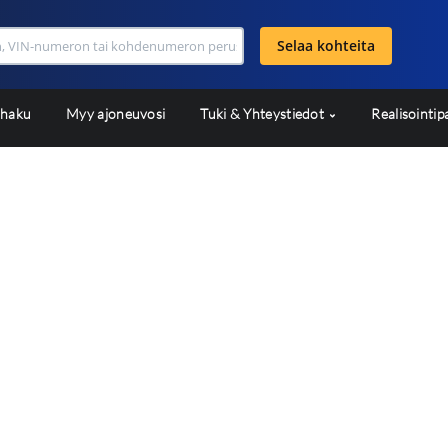
Selaa kohteita
shaku
Myy ajoneuvosi
Tuki & Yhteystiedot
Realisointip