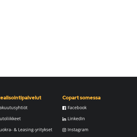
ealisointipalvelut
Copart somessa
akuutusyhtiöt
Facebook
utoliikkeet
LinkedIn
uokra- & Leasing-yritykset
Instagram