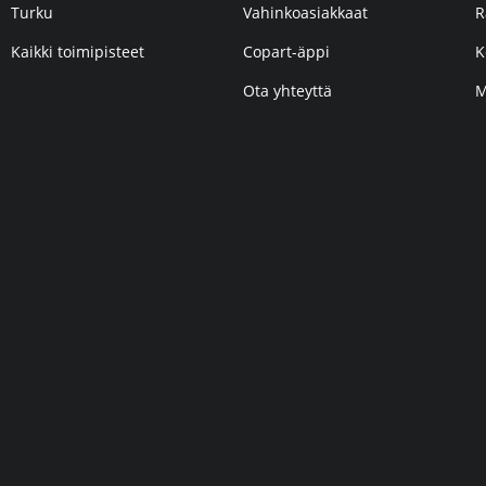
Turku
Vahinkoasiakkaat
R
Kaikki toimipisteet
Copart-äppi
K
Ota yhteyttä
M