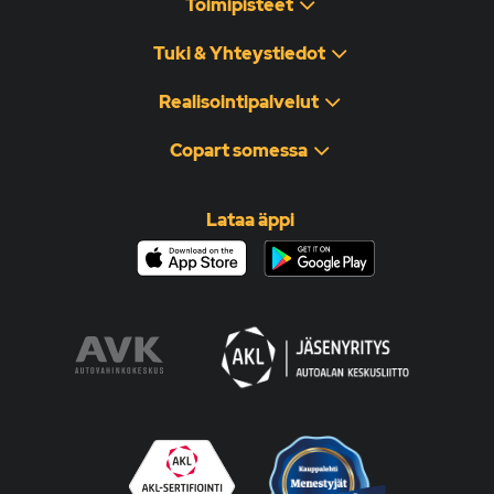
Toimipisteet
Tuki & Yhteystiedot
Realisointipalvelut
Copart somessa
Lataa äppi