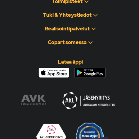
Toimipisteet
Tuki & Yhteystiedot
Realisointipalvelut
Copart somessa
Lataa äppi