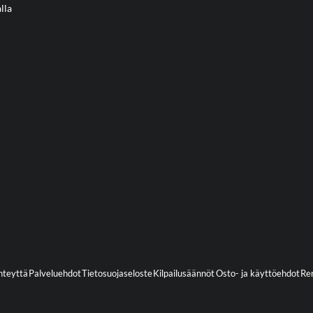
lla
hteyttä
Palveluehdot
Tietosuojaseloste
Kilpailusäännöt
Osto- ja käyttöehdot
Ren