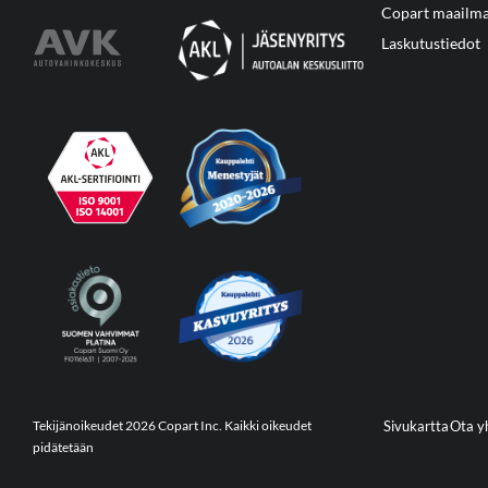
Copart maailma
Laskutustiedot
Tekijänoikeudet 2026 Copart Inc. Kaikki oikeudet
Sivukartta
Ota y
pidätetään