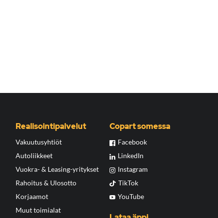
Realisointipalvelut
Copart somessa
Vakuutusyhtiöt
Facebook
Autoliikkeet
LinkedIn
Vuokra- & Leasing-yritykset
Instagram
Rahoitus & Ulosotto
TikTok
Korjaamot
YouTube
Muut toimialat
Lataa äppi