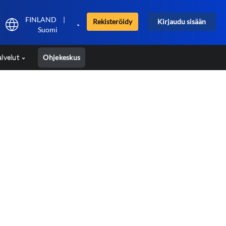
FINLAND
|
Rekisteröidy
Kirjaudu sisään
Suomi
alvelut
Ohjekeskus