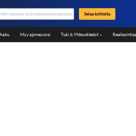
Selaa kohteita
shaku
Myy ajoneuvosi
Tuki & Yhteystiedot
Realisointip