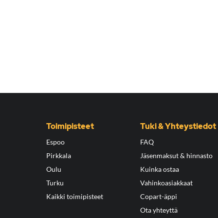
Toimipisteet
Tuki & Yhteystiedot
Espoo
FAQ
Pirkkala
Jäsenmaksut & hinnasto
Oulu
Kuinka ostaa
Turku
Vahinkoasiakkaat
Kaikki toimipisteet
Copart-äppi
Ota yhteyttä