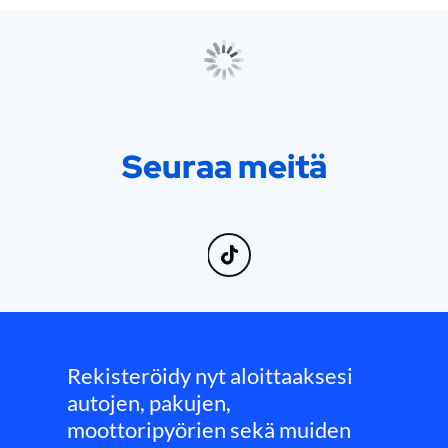
Seuraa meitä
Rekisteröidy nyt aloittaaksesi
autojen, pakujen,
moottoripyörien sekä muiden