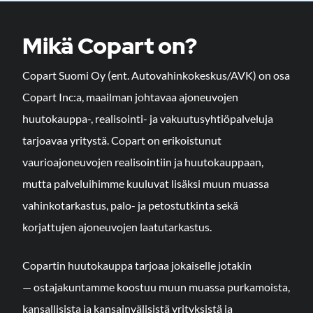
Mikä Copart on?
Copart Suomi Oy (ent. Autovahinkokeskus/AVK) on osa
Copart Inc:a, maailman johtavaa ajoneuvojen
huutokauppa-, realisointi- ja vakuutusyhtiöpalveluja
tarjoavaa yritystä. Copart on erikoistunut
vaurioajoneuvojen realisointiin ja huutokauppaan,
mutta palveluihimme kuuluvat lisäksi muun muassa
vahinkotarkastus, palo- ja petostutkinta sekä
korjattujen ajoneuvojen laatutarkastus.
Copartin huutokauppa tarjoaa jokaiselle jotakin
— ostajakuntamme koostuu muun muassa purkamoista,
kansallisista ja kansainvälisistä yrityksistä ja