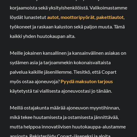
korjaamoista sekä yksityishenkilöistä. Valikoimastamme
löydät lunastetut
autot
,
moottoripyörät
,
pakettiautot
,
työkoneet ja raskaan kaluston sekä paljon muuta. Tämä
kaikki yhden huutokaupan alta.
Meille jokainen kansallinen ja kansainvälinen asiakas on
sydämen asia ja tarjoammekin kokonaisvaltaista
palvelua kaikille jäsenillemme. Tiesitkö, että Copart
myös ostaa ajoneuvoja?
Pyydä maksuton tarjous
käytetystä tai viallisesta ajoneuvostasi jo tänään.
Meillä ostajakunta määrää ajoneuvon myyntihinnan,
mikä tekee huutamisesta ja ostamisesta jännittävää,
mutta helppoa innovatiivisen huutokauppa-alustamme
ansiosta. Rekisteröidy Copart-jäseneksi ja aloita