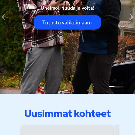
Unelmoi, huuda ja voita!
Tutustu valikoimaan ›
Uusimmat kohteet