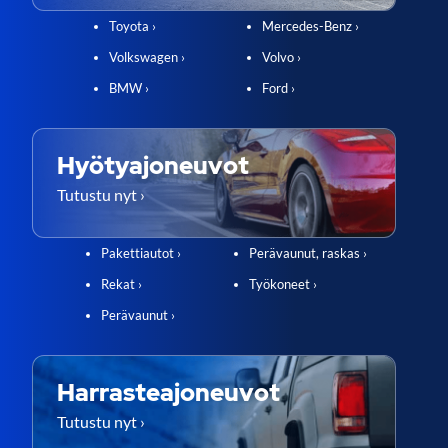
Toyota ›
Mercedes-Benz ›
Volkswagen ›
Volvo ›
BMW ›
Ford ›
Hyötyajoneuvot
Tutustu nyt ›
Pakettiautot ›
Perävaunut, raskas ›
Rekat ›
Työkoneet ›
Perävaunut ›
Harrasteajoneuvot
Tutustu nyt ›