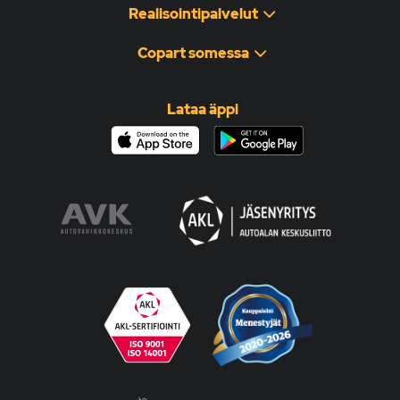
Realisointipalvelut
Copart somessa
Lataa äppi