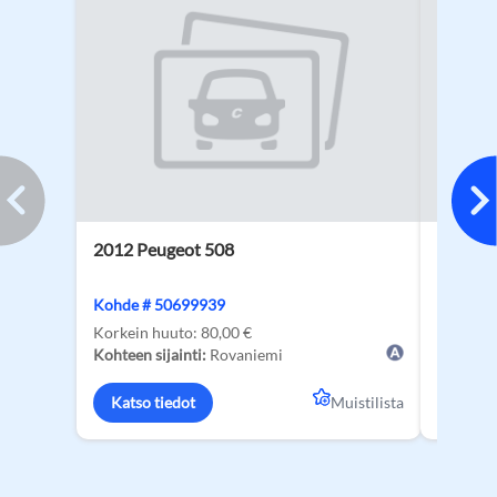
2012 Peugeot 508
2023 M
SLX 7 e
Kohde # 50699939
Kohde #
Korkein huuto:
80,00 €
Korkein
Kohteen sijainti:
Rovaniemi
Kohteen s
Katso tiedot
Muistilista
Katso 