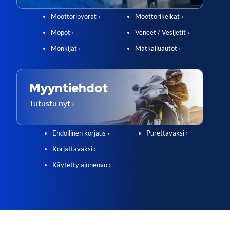
Moottoripyörät ›
Moottorikelkat ›
Mopot ›
Veneet / Vesijetit ›
Mönkijät ›
Matkailuautot ›
Myyntiehdot
Tutustu nyt ›
Ehdollinen korjaus ›
Purettavaksi ›
Korjattavaksi ›
Käytetty ajoneuvo ›