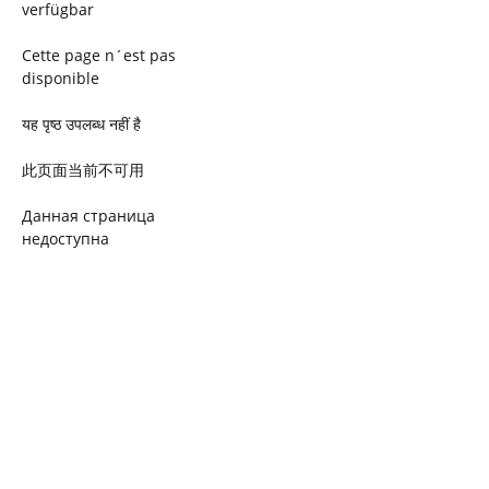
verfügbar
Cette page n´est pas
disponible
यह पृष्ठ उपलब्ध नहीं है
此页面当前不可用
Данная страница
недоступна
Ta strona jest niedostępna
Trang này không có
Esta página não está
disponível
このページは現在利用できま
せん