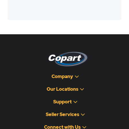
Company
Our Locations
Support
Seller Services
Connect with Us