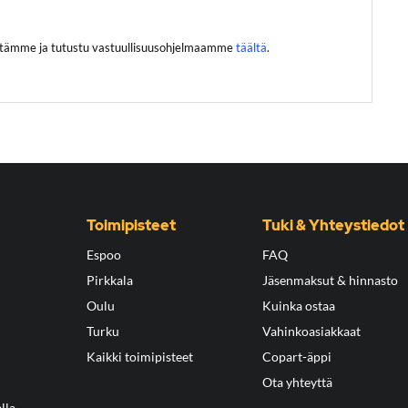
östämme ja tutustu vastuullisuusohjelmaamme
täältä
.
Toimipisteet
Tuki & Yhteystiedot
Espoo
FAQ
Pirkkala
Jäsenmaksut & hinnasto
Oulu
Kuinka ostaa
Turku
Vahinkoasiakkaat
Kaikki toimipisteet
Copart-äppi
Ota yhteyttä
lla