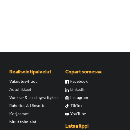
Realisointipalvelut
Copart somessa
Vakuutusyhtiöt
Facebook
Autoliikkeet
LinkedIn
Vuokra- & Leasing-yritykset
Instagram
Rahoitus & Ulosotto
TikTok
Korjaamot
YouTube
Muut toimialat
Lataa äppi