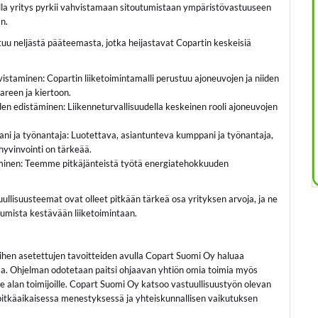
lla yritys pyrkii vahvistamaan sitoutumistaan ympäristövastuuseen
n.
uu neljästä pääteemasta, jotka heijastavat Copartin keskeisiä
istaminen: Copartin liiketoimintamalli perustuu ajoneuvojen ja niiden
areen ja kiertoon.
den edistäminen: Liikenneturvallisuudella keskeinen rooli ajoneuvojen
ni ja työnantaja: Luotettava, asiantunteva kumppani ja työnantaja,
 hyvinvointi on tärkeää.
inen: Teemme pitkäjänteistä työtä energiatehokkuuden
ullisuusteemat ovat olleet pitkään tärkeä osa yrityksen arvoja, ja ne
tumista kestävään liiketoimintaan.
iihen asetettujen tavoitteiden avulla Copart Suomi Oy haluaa
a. Ohjelman odotetaan paitsi ohjaavan yhtiön omia toimia myös
e alan toimijoille. Copart Suomi Oy katsoo vastuullisuustyön olevan
itkäaikaisessa menestyksessä ja yhteiskunnallisen vaikutuksen