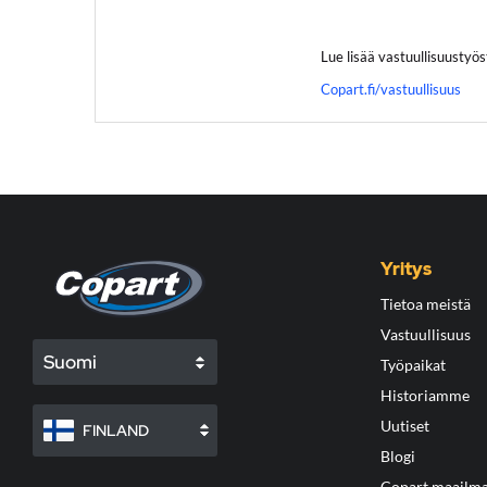
Lue lisää vastuullisuusty
Copart.fi/vastuullisuus
Yritys
Tietoa meistä
Vastuullisuus
Suomi
Työpaikat
Historiamme
Uutiset
FINLAND
Blogi
Copart maailma