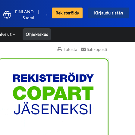
FINLAND
|
Rekisteröidy
Kirjaudu sisään
Suomi
alvelut
Ohjekeskus
Tulosta
Sähköposti