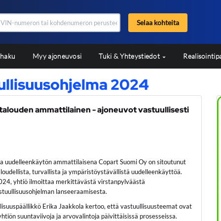
Selaa kohteita
shaku
Myy ajoneuvosi
Tuki & Yhteystiedot
Realisointip
ullisuusohjelma 2024
alouden ammattilainen - ajoneuvot vastuullisesti
ja uudelleenkäytön ammattilaisena Copart Suomi Oy on sitoutunut
oudellista, turvallista ja ympäristöystävällistä uudelleenkäyttöä.
24, yhtiö ilmoittaa merkittävästä virstanpylväästä
stuullisuusohjelman lanseeraamisesta.
isuuspäällikkö Erika Jaakkola kertoo, että vastuullisuusteemat ovat
htiön suuntaviivoja ja arvovalintoja päivittäisissä prosesseissa.