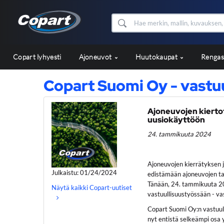
Copart lyhyesti
Ajoneuvot
Huutokaupat
Renga
Copart Suomi Oy - vastu
Ajoneuvojen kiertot
uusiokäyttöön
24. tammikuuta 2024
Ajoneuvojen kierrätyksen 
Julkaistu: 01/24/2024
edistämään ajoneuvojen tal
Tänään, 24. tammikuuta 20
Näytä kaikki Copart-uutiset
vastuullisuustyössään - va
Copart Suomi Oy:n vastuull
nyt entistä selkeämpi osa y