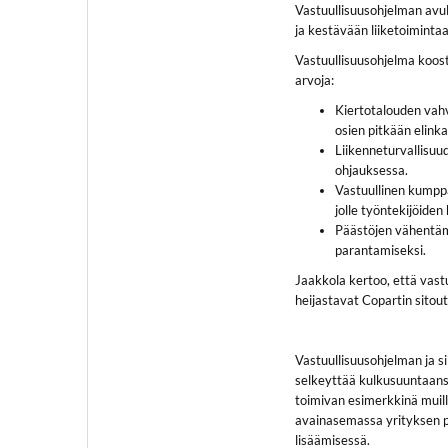
Vastuullisuusohjelman avu
ja kestävään liiketoimintaa
Vastuullisuusohjelma koost
arvoja:
Kiertotalouden vahv
osien pitkään elinka
Liikenneturvallisuu
ohjauksessa.
Vastuullinen kumppa
jolle työntekijöiden
Päästöjen vähentäm
parantamiseksi.
Jaakkola kertoo, että vastu
heijastavat Copartin sitou
Vastuullisuusohjelman ja s
selkeyttää kulkusuuntaans
toimivan esimerkkinä muill
avainasemassa yrityksen p
lisäämisessä.